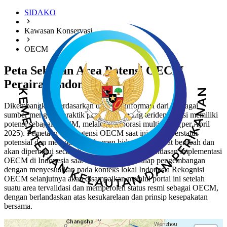
SIDAKO
Kawasan Konservasi
OECM
Peta Sebaran Area Potensi OECM
Perairan Indonesia
Dikembangkan berdasarkan data dan informasi dari berbagai
sumber mengenai praktik pengelolaan yang teridentifikasi memiliki
potensi sebagai OECM, melalui kolaborasi multipihak (per April
2025). Pemetaan area potensi OECM saat ini masih berstatus
potensial dan merupakan dokumen hidup yang dapat berubah dan
akan diperbarui secara berkala Kerangka dan landasan implementasi
OECM di Indonesia saat ini masih dalam tahap pengembangan
dengan menyesuaikan pada konteks lokal Indonesia Rekognisi
OECM selanjutnya akan disampaikan melalui portal ini setelah
suatu area tervalidasi dan memperoleh status resmi sebagai OECM,
dengan berlandaskan atas kesukarelaan dan prinsip kesepakatan
bersama.