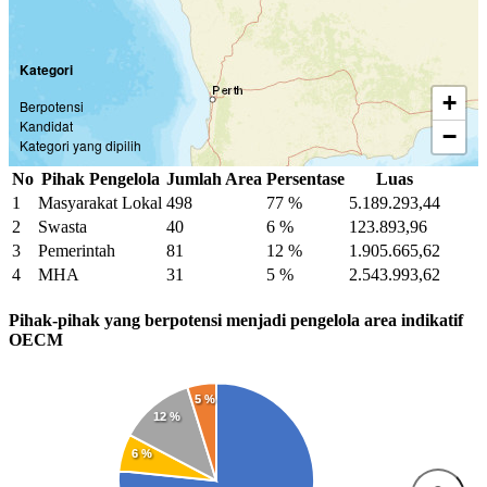
Kategori
+
Berpotensi
Kandidat
−
Kategori yang dipilih
No
Pihak Pengelola
Jumlah Area
Persentase
Luas
1
Masyarakat Lokal
498
77 %
5.189.293,44
2
Swasta
40
6 %
123.893,96
3
Pemerintah
81
12 %
1.905.665,62
4
MHA
31
5 %
2.543.993,62
Pihak-pihak yang berpotensi menjadi pengelola area indikatif
OECM
5 %
12 %
6 %