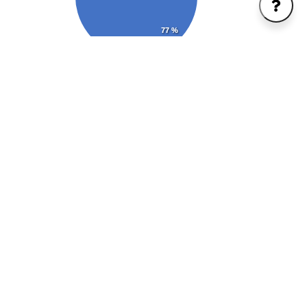
77 %
Masyarakat Lokal
Swasta
Pemerintah
MHA
Excel
PDF
Tampilkan
entri
Cari:
NO
WPP
DESA
KECAMATAN
KABUPATEN
Labuhan
1
573
Pringgabaya
Lombok Timur
Lombok
2
573
Padak Guar
Sambelia
Lombok TImur
3
713
-
Utun
Sumbawa
4
713
-
Utun
Sumbawa